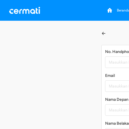
Berand
No. Handph
Email
Nama Depan
Nama Belaka