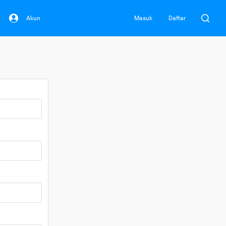
Akun
Masuk
Daftar