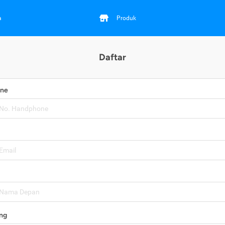
a
Produk
Daftar
one
ng