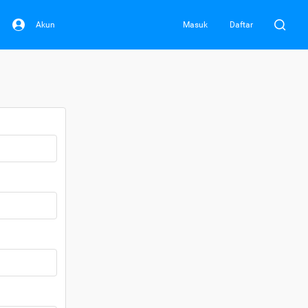
Akun
Masuk
Daftar