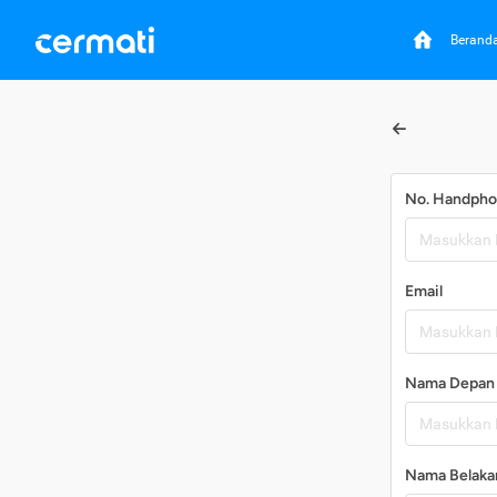
Berand
No. Handph
Email
Nama Depan
Nama Belaka