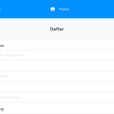
a
Produk
Daftar
one
ng