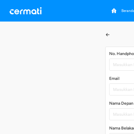
Berand
No. Handph
Email
Nama Depan
Nama Belaka