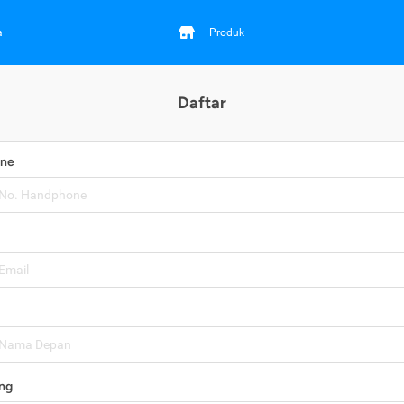
a
Produk
Daftar
one
ng