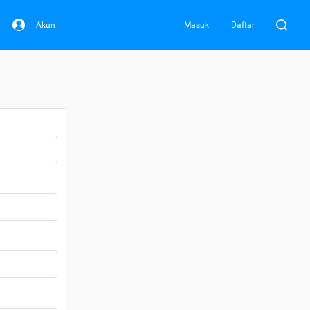
Akun
Masuk
Daftar