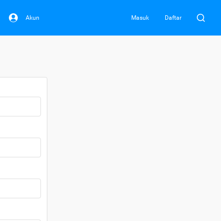
Akun
Masuk
Daftar