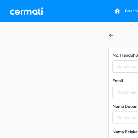
Berand
No. Handph
Email
Nama Depan
Nama Belaka