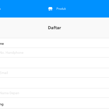
a
Produk
Daftar
one
ng