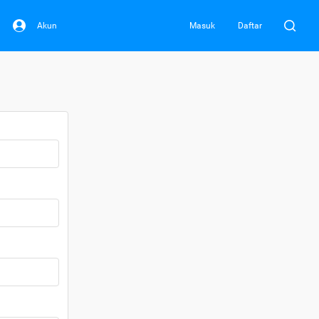
Akun
Masuk
Daftar