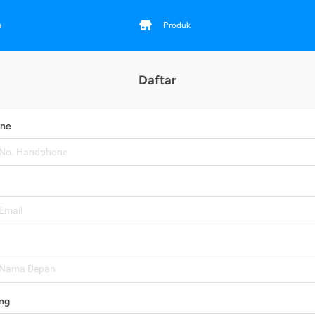
a
Produk
Daftar
one
ng