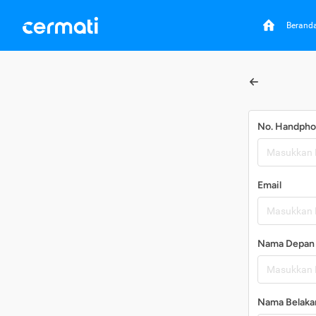
Berand
No. Handph
Email
Nama Depan
Nama Belaka