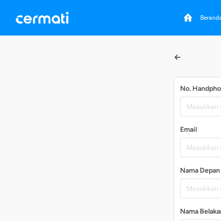
Berand
No. Handph
Email
Nama Depan
Nama Belaka