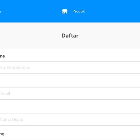
a
Produk
Daftar
one
ng