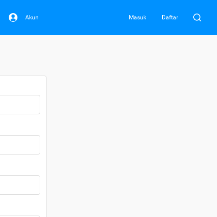
Akun
Masuk
Daftar