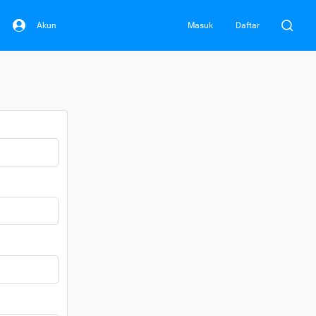
Akun
Masuk
Daftar