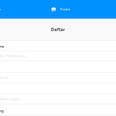
a
Produk
Daftar
one
ng