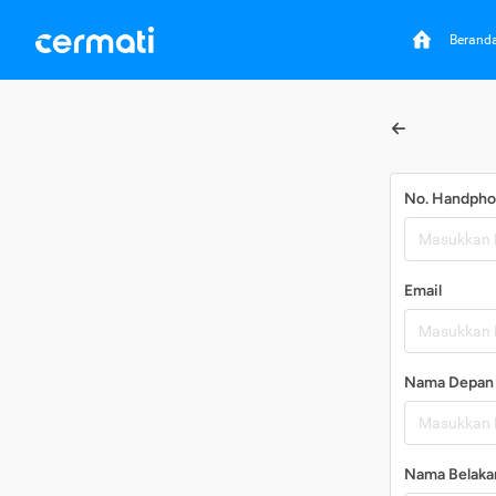
Berand
No. Handph
Email
Nama Depan
Nama Belaka