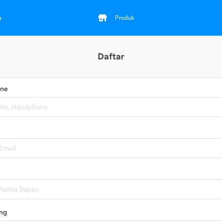
a
Produk
Daftar
one
ng