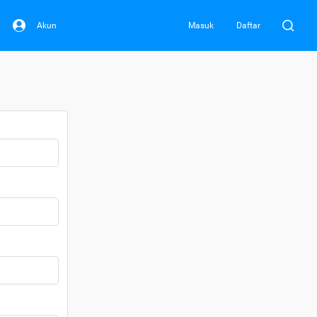
Akun
Masuk
Daftar