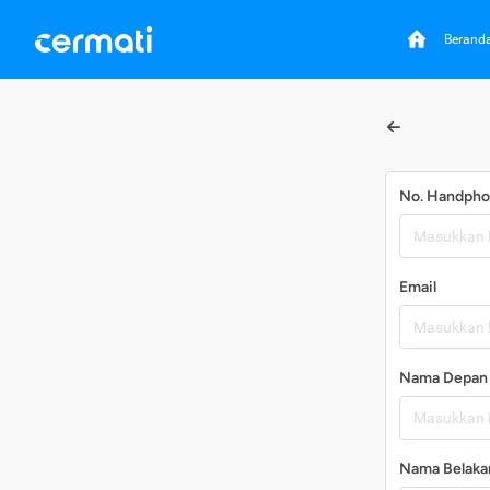
Berand
No. Handph
Email
Nama Depan
Nama Belaka