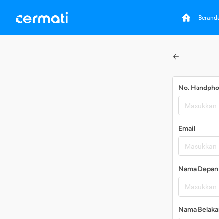
Berand
No. Handph
Email
Nama Depan
Nama Belaka