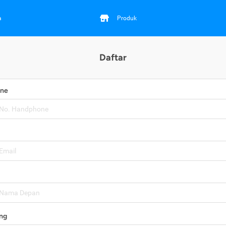
a
Produk
Daftar
one
ng