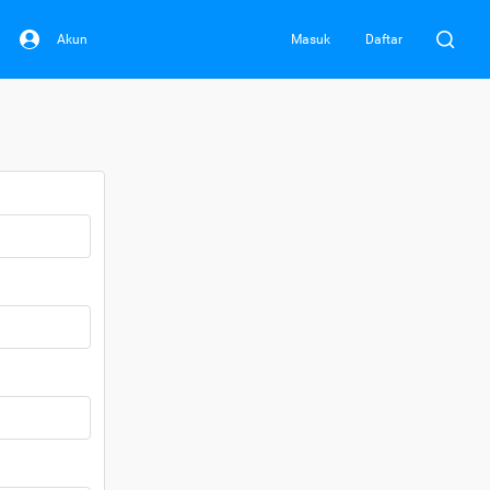
Akun
Masuk
Daftar