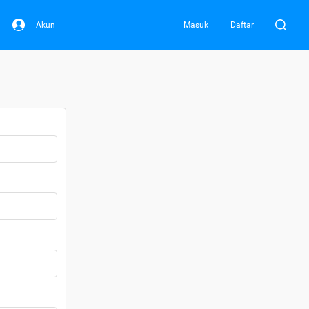
Akun
Masuk
Daftar