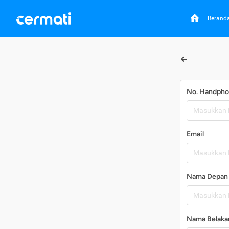
Berand
No. Handph
Email
Nama Depan
Nama Belaka