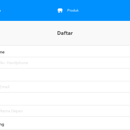
a
Produk
Daftar
one
ng