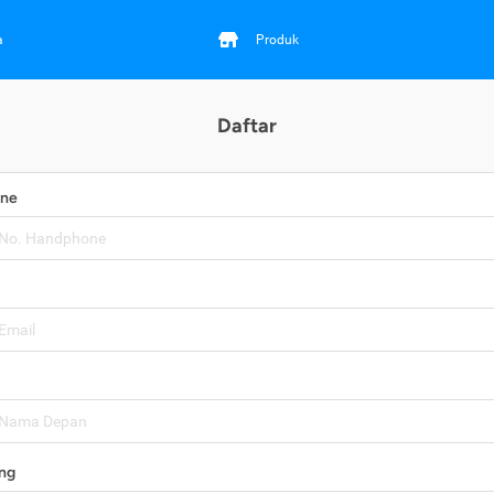
a
Produk
Daftar
one
ng