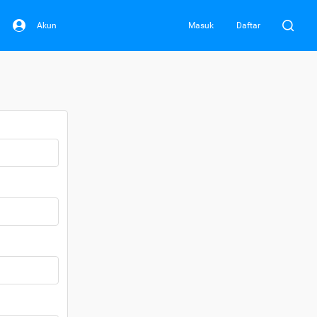
Akun
Masuk
Daftar