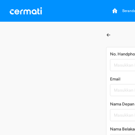
Berand
No. Handph
Email
Nama Depan
Nama Belaka