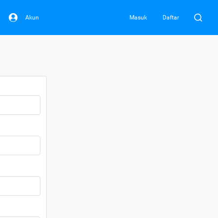
Akun
Masuk
Daftar