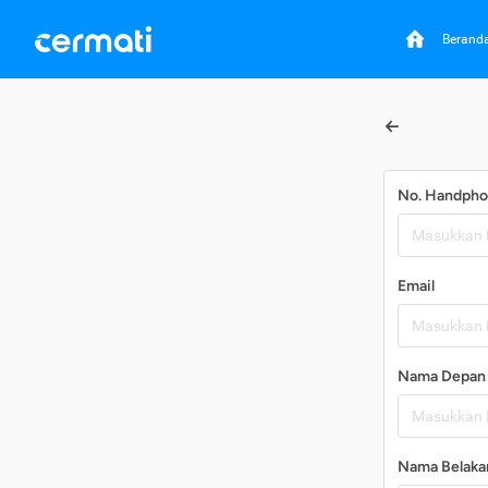
Berand
No. Handph
Email
Nama Depan
Nama Belaka