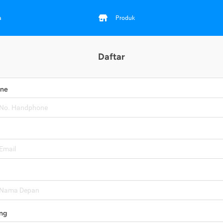
a
Produk
Daftar
one
ng