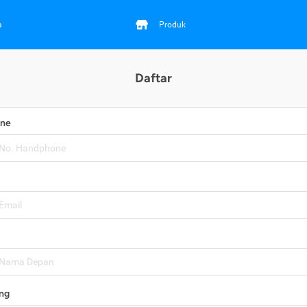
a
Produk
Daftar
one
ng