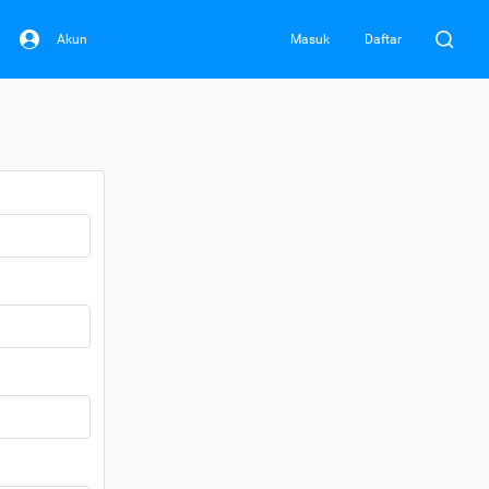
Akun
Masuk
Daftar