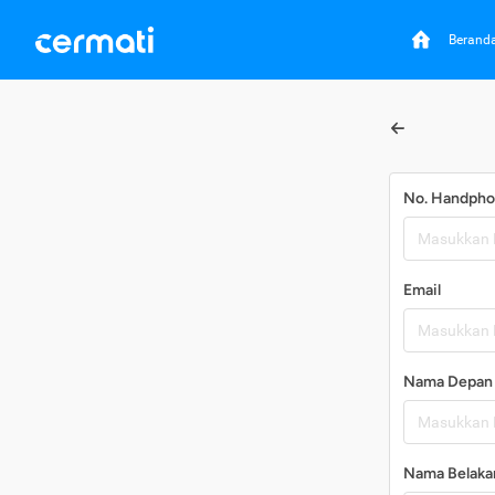
Berand
No. Handph
Email
Nama Depan
Nama Belaka