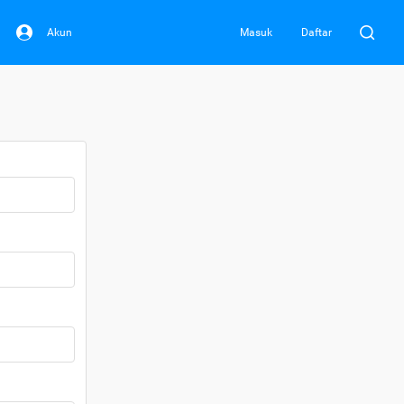
Akun
Masuk
Daftar