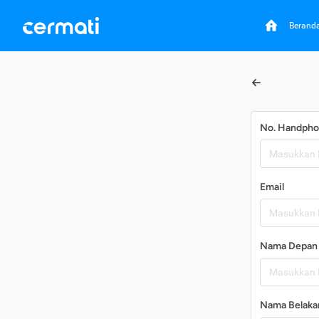
Berand
No. Handph
Email
Nama Depan
Nama Belaka