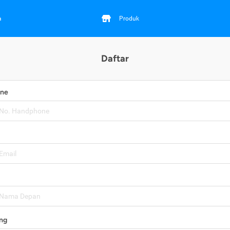
a
Produk
Daftar
one
ng