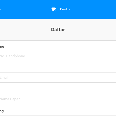
a
Produk
Daftar
one
ng