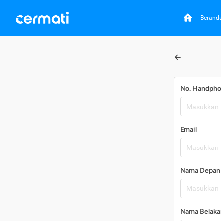
Berand
No. Handph
Email
Nama Depan
Nama Belaka