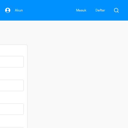
Akun
Masuk
Daftar