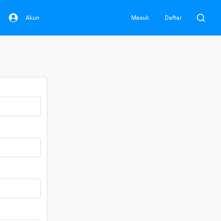
Akun
Masuk
Daftar