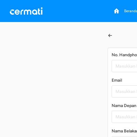
Berand
No. Handph
Email
Nama Depan
Nama Belaka