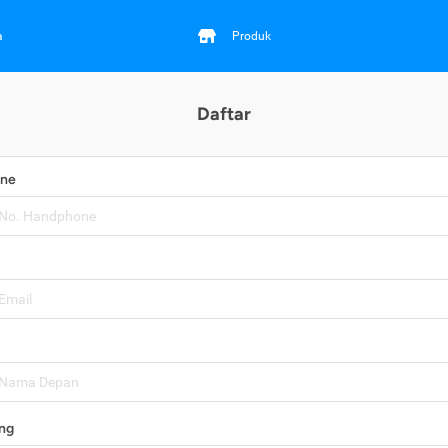
a
Produk
Daftar
one
ng