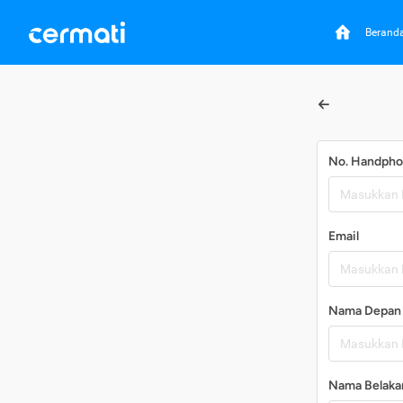
Berand
No. Handph
Email
Nama Depan
Nama Belaka