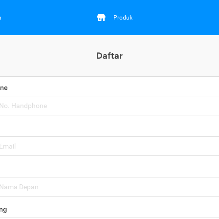
a
Produk
Daftar
one
ng