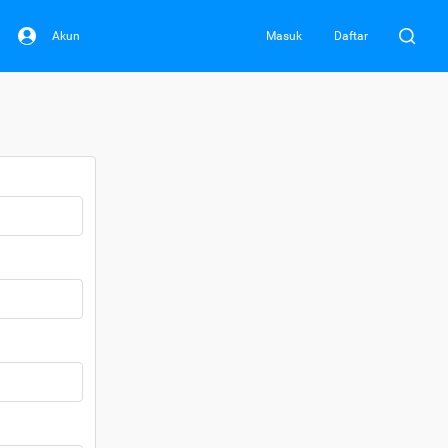
Akun
Masuk
Daftar