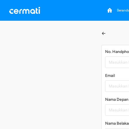
Berand
No. Handph
Email
Nama Depan
Nama Belaka