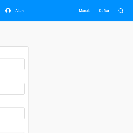
Akun
Masuk
Daftar