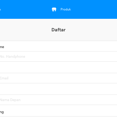
a
Produk
Daftar
one
ng