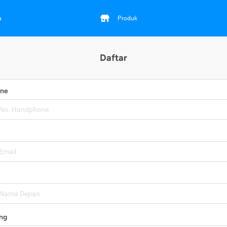
a
Produk
Daftar
one
ng