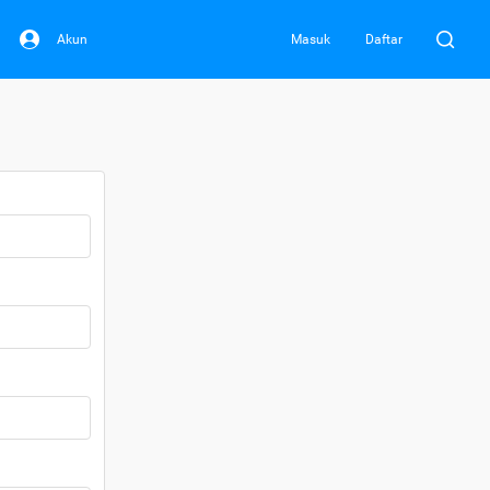
Akun
Masuk
Daftar