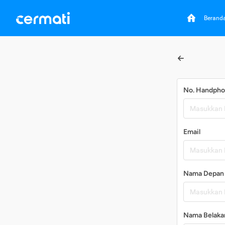
Berand
No. Handph
Email
Nama Depan
Nama Belaka