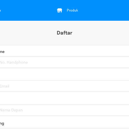
a
Produk
Daftar
one
ng