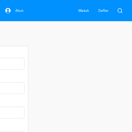
Akun
Masuk
Daftar