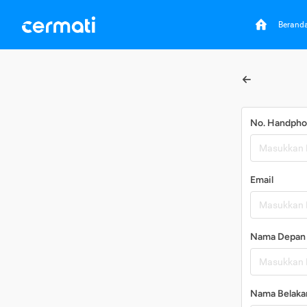
Berand
No. Handph
Email
Nama Depan
Nama Belaka