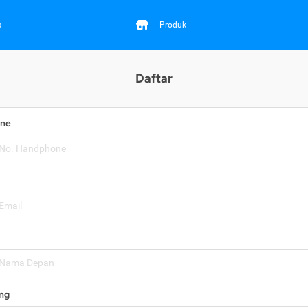
a
Produk
Daftar
one
ng