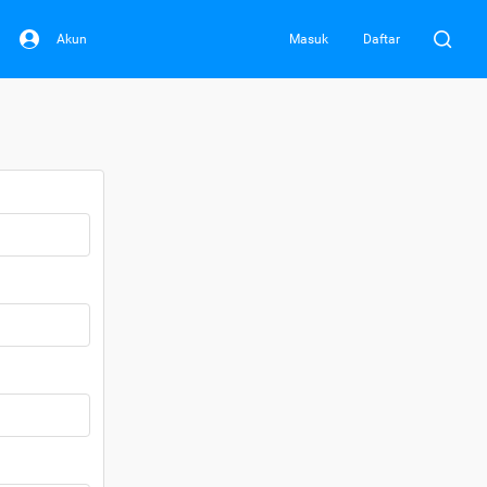
Akun
Masuk
Daftar