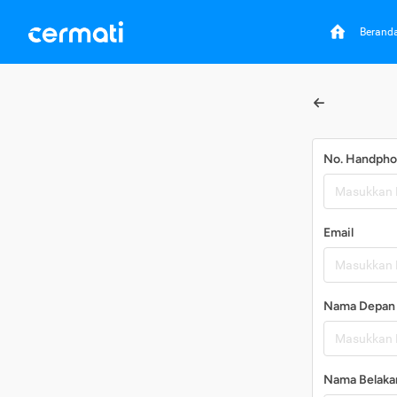
Berand
No. Handph
Email
Nama Depan
Nama Belaka