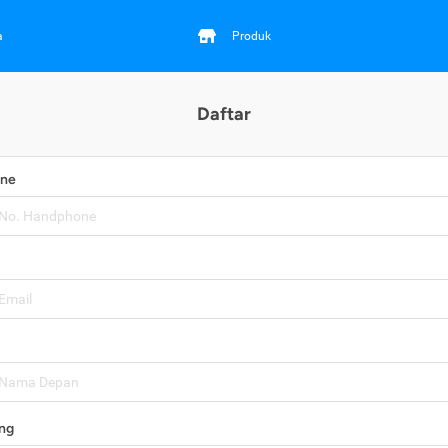
a
Produk
Daftar
one
ng