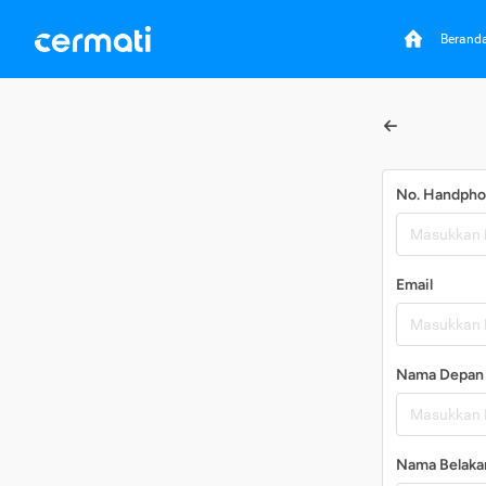
Berand
No. Handph
Email
Nama Depan
Nama Belaka