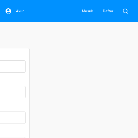
Akun
Masuk
Daftar