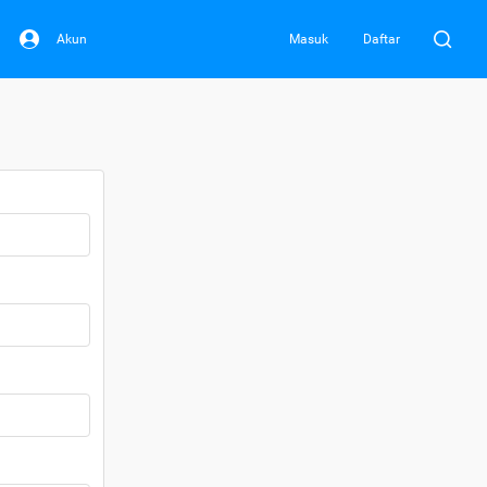
Akun
Masuk
Daftar