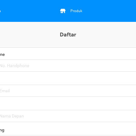
a
Produk
Daftar
one
ng