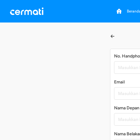
Berand
No. Handph
Email
Nama Depan
Nama Belaka