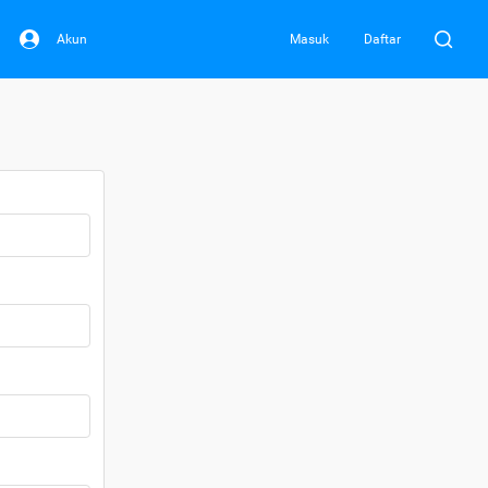
Akun
Masuk
Daftar