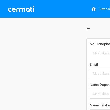
Berand
No. Handph
Email
Nama Depan
Nama Belaka