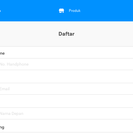
a
Produk
Daftar
one
ng