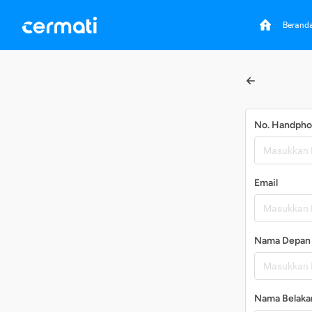
Berand
No. Handph
Email
Nama Depan
Nama Belaka