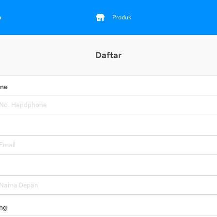
a
Produk
Daftar
one
ng