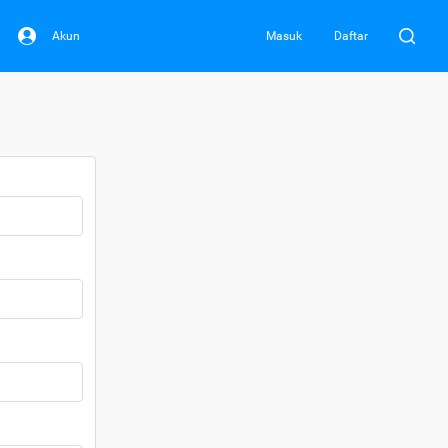
Akun
Masuk
Daftar