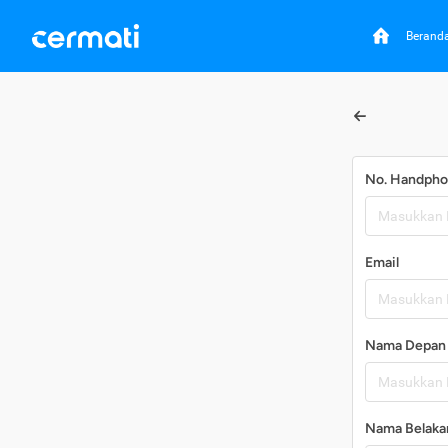
Berand
No. Handph
Email
Nama Depan
Nama Belaka