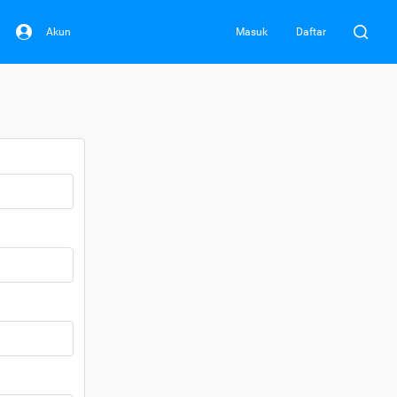
Akun
Masuk
Daftar