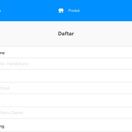
a
Produk
Daftar
one
ng