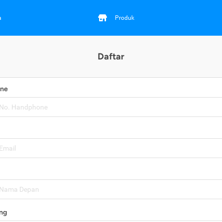
a
Produk
Daftar
one
ng