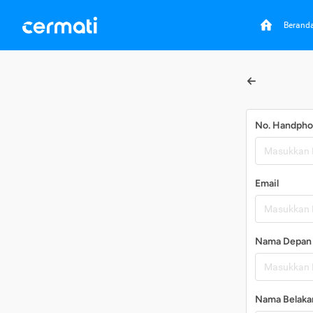
Berand
No. Handph
Email
Nama Depan
Nama Belaka