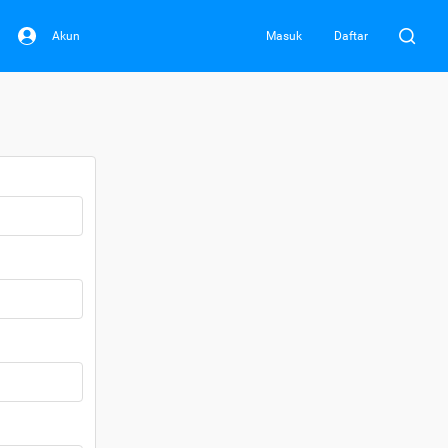
Akun
Masuk
Daftar