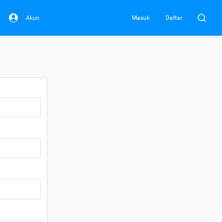
Akun
Masuk
Daftar