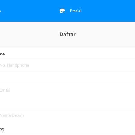
a
Produk
Daftar
one
ng