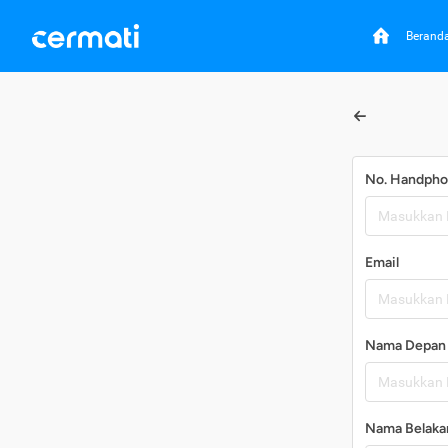
Berand
No. Handph
Email
Nama Depan
Nama Belaka