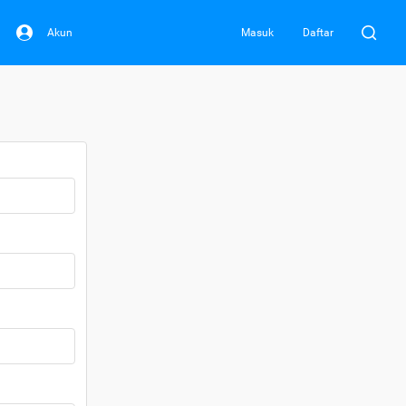
Akun
Masuk
Daftar