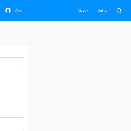
Akun
Masuk
Daftar