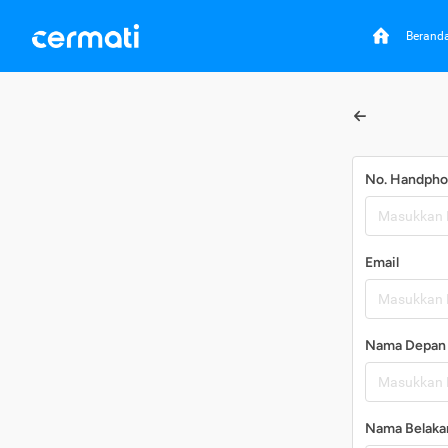
Berand
No. Handph
Email
Nama Depan
Nama Belaka