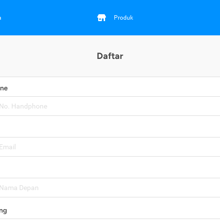
a
Produk
Daftar
one
ng