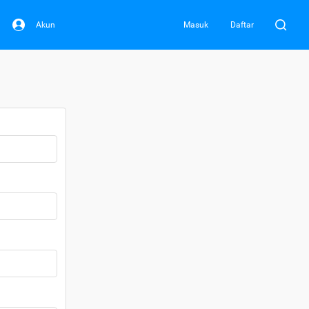
Akun
Masuk
Daftar