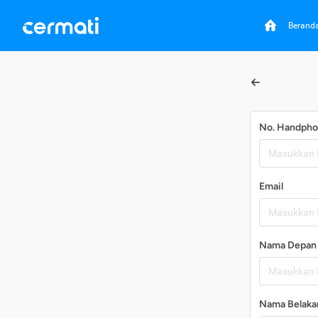
Berand
No. Handph
Email
Nama Depan
Nama Belaka