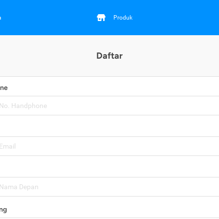
a
Produk
Daftar
one
ng