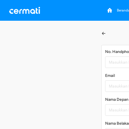
Berand
No. Handph
Email
Nama Depan
Nama Belaka