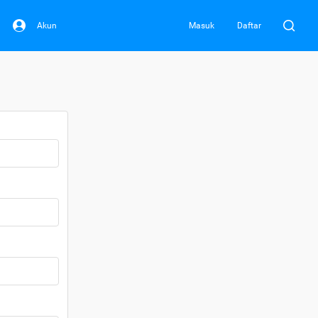
Akun
Masuk
Daftar