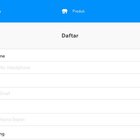
a
Produk
Daftar
one
ng