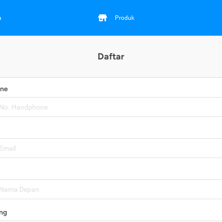
a
Produk
Daftar
one
ng