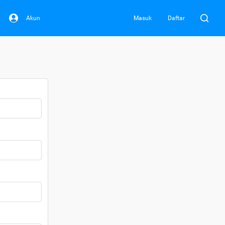
Akun
Masuk
Daftar