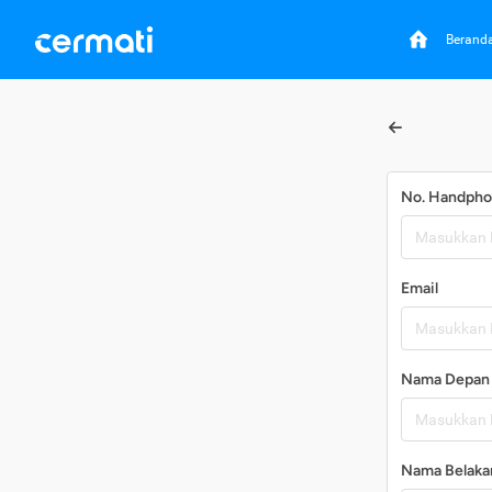
Berand
No. Handph
Email
Nama Depan
Nama Belaka