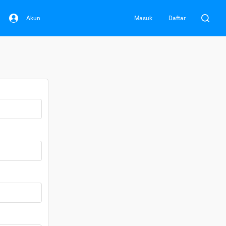
Akun
Masuk
Daftar