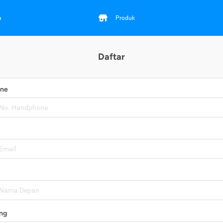
a
Produk
Daftar
one
ng