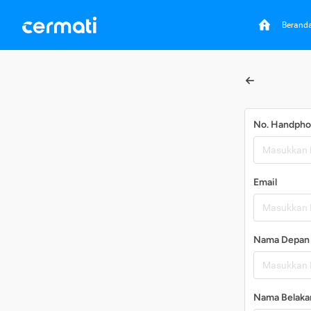
Berand
No. Handph
Email
Nama Depan
Nama Belaka