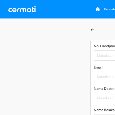
Berand
No. Handph
Email
Nama Depan
Nama Belaka