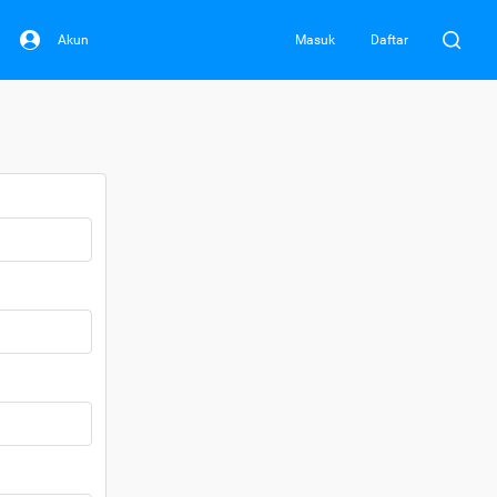
Akun
Masuk
Daftar