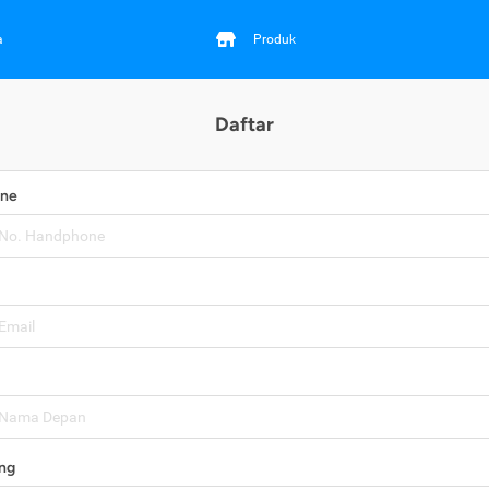
a
Produk
Daftar
one
ng