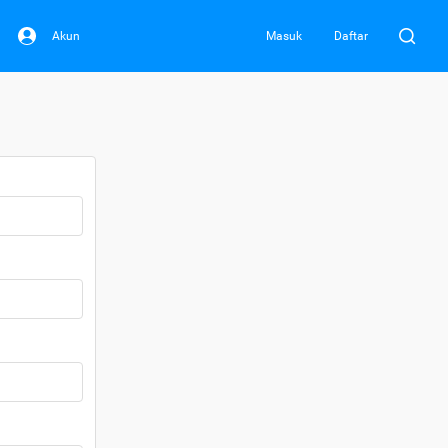
Akun
Masuk
Daftar