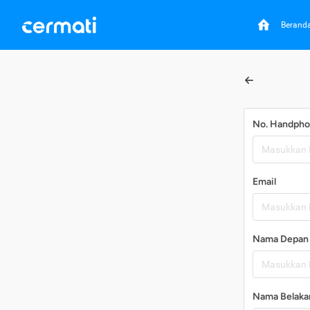
Berand
No. Handph
Email
Nama Depan
Nama Belaka