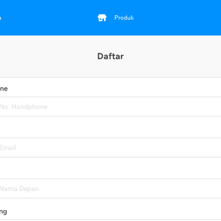
a
Produk
Daftar
one
ng