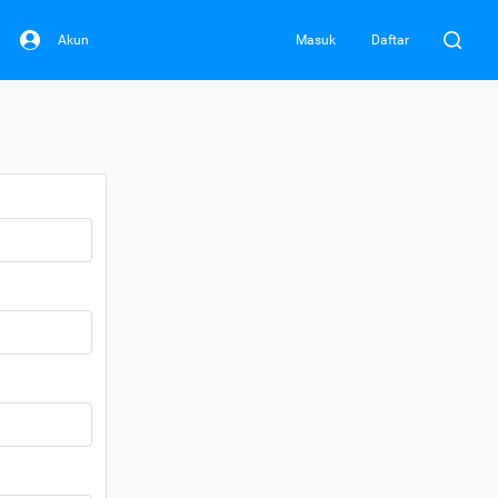
Akun
Masuk
Daftar