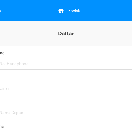
a
Produk
Daftar
one
ng