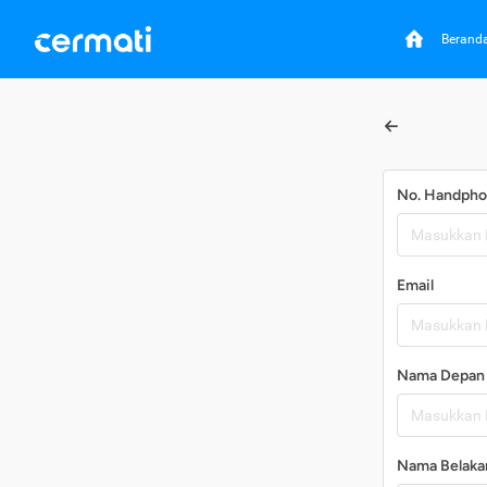
Berand
No. Handph
Email
Nama Depan
Nama Belaka