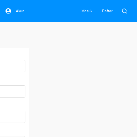
Akun
Masuk
Daftar