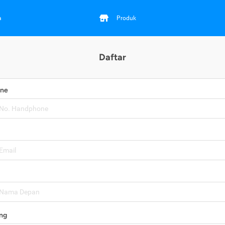
a
Produk
Daftar
one
ng