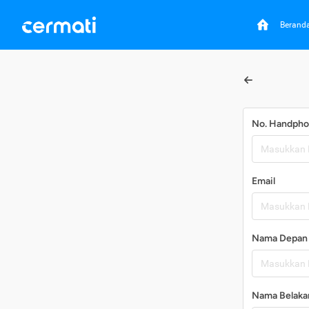
Berand
No. Handph
Email
Nama Depan
Nama Belaka