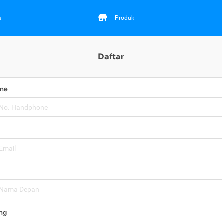
a
Produk
Daftar
one
ng