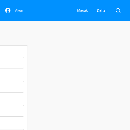
Akun
Masuk
Daftar