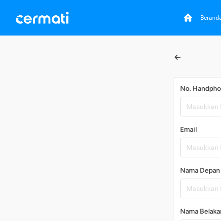
Berand
No. Handph
Email
Nama Depan
Nama Belaka