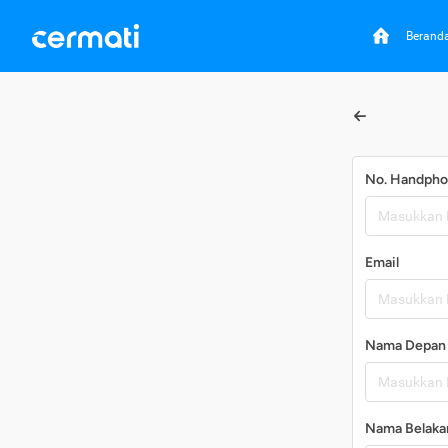
Berand
No. Handph
Email
Nama Depan
Nama Belaka