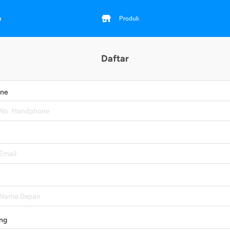
a
Produk
Daftar
one
ng