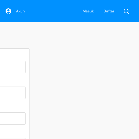
Akun
Masuk
Daftar