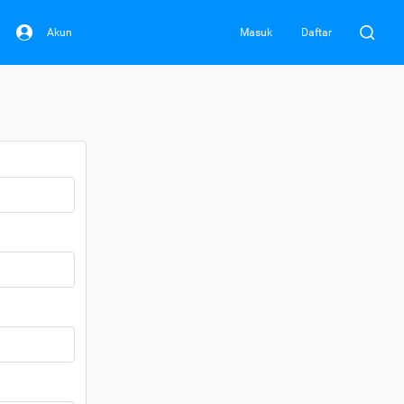
Akun
Masuk
Daftar