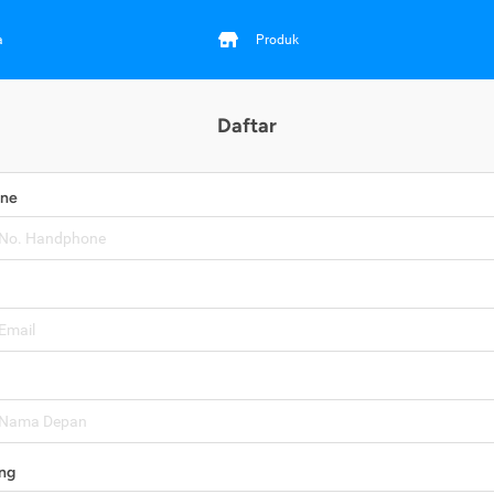
a
Produk
Daftar
one
ng