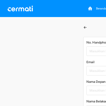
Berand
No. Handph
Email
Nama Depan
Nama Belaka