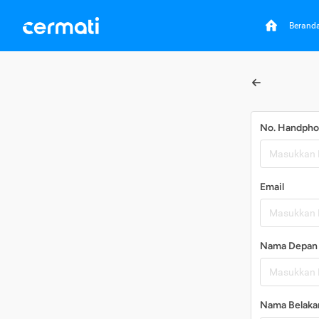
Berand
No. Handph
Email
Nama Depan
Nama Belaka