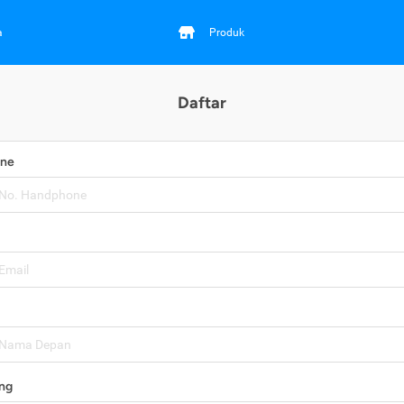
a
Produk
Daftar
one
ng