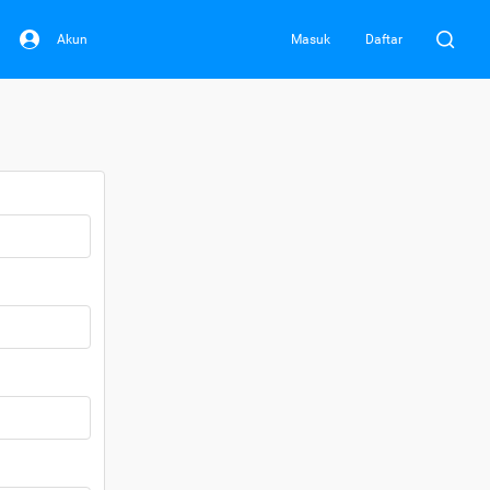
Akun
Masuk
Daftar