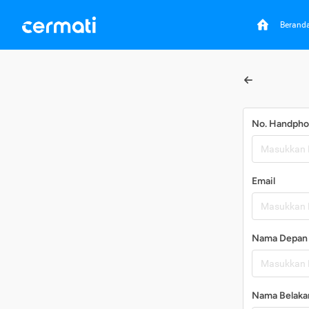
Berand
No. Handph
Email
Nama Depan
Nama Belaka