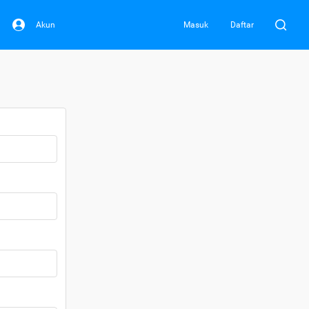
Akun
Masuk
Daftar