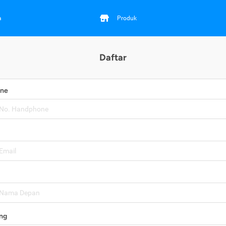
a
Produk
Daftar
one
ng