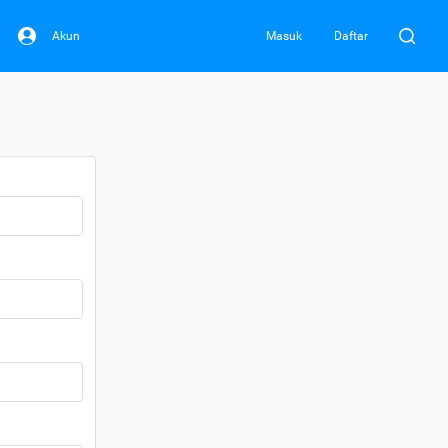
Akun
Masuk
Daftar