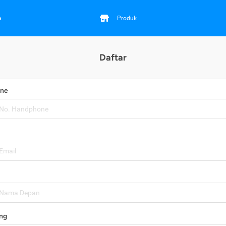
a
Produk
Daftar
one
ng