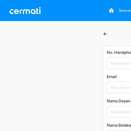
Berand
No. Handph
Email
Nama Depan
Nama Belaka