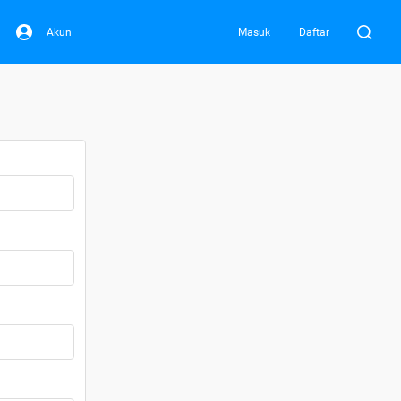
Akun
Masuk
Daftar