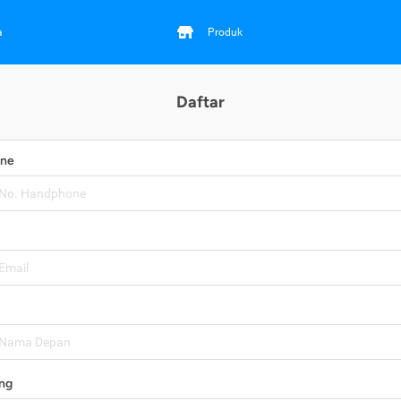
a
Produk
Daftar
one
ng