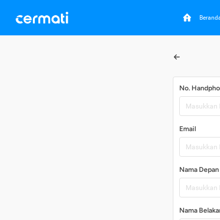
Berand
No. Handph
Email
Nama Depan
Nama Belaka