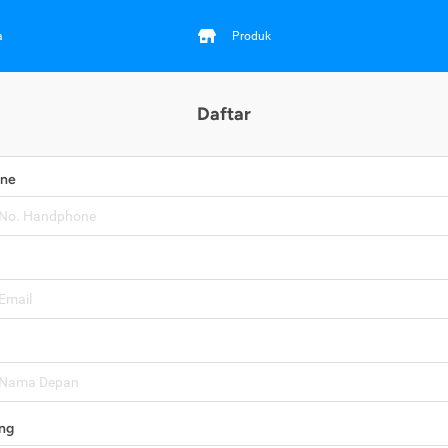
a
Produk
Daftar
one
ng