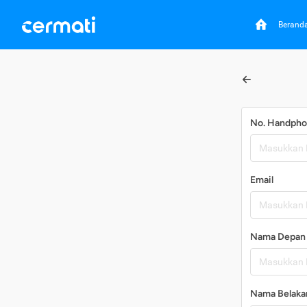
Berand
No. Handph
Email
Nama Depan
Nama Belaka