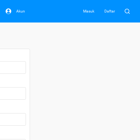
Akun
Masuk
Daftar