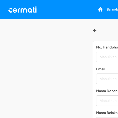
Berand
No. Handph
Email
Nama Depan
Nama Belaka