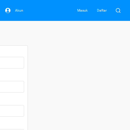
Akun
Masuk
Daftar