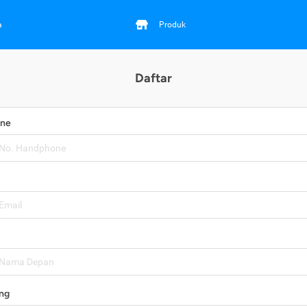
a
Produk
Daftar
one
ng