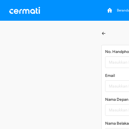
Berand
No. Handph
Email
Nama Depan
Nama Belaka