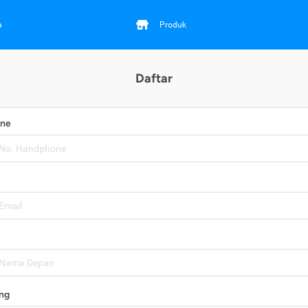
a
Produk
Daftar
one
ng