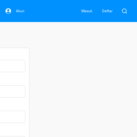
Akun
Masuk
Daftar