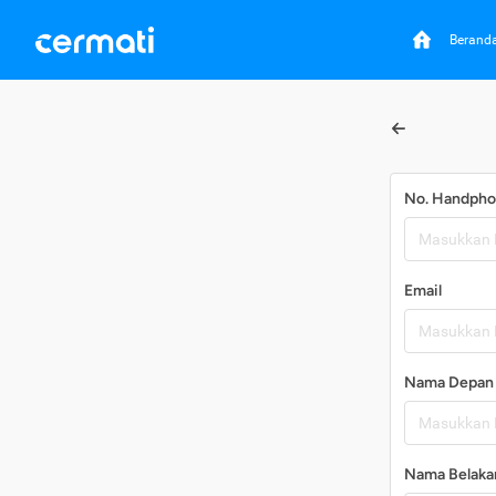
Berand
No. Handph
Email
Nama Depan
Nama Belaka