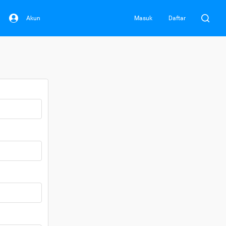
Akun
Masuk
Daftar