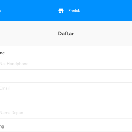
a
Produk
Daftar
one
ng